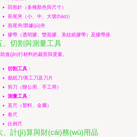
回形針（多種顏色與尺寸）
長尾夾（小、中、大號(hào)）
燕尾夾/票據(jù)夾
膠帶（透明膠、雙面膠、美紋紙膠帶）及膠帶座
五、切割與測量工具
助進(jìn)行材料的裁剪與度量。
切割工具
：
裁紙刀/美工刀及刀片
剪刀（辦公用、手工用）
測量工具
：
直尺（塑料、金屬）
卷尺
比例尺
六、計(jì)算與財(cái)務(wù)用品