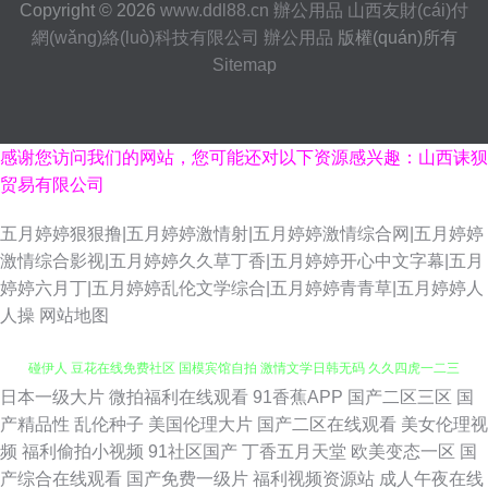
Copyright © 2026
www.ddl88.cn
辦公用品
山西友財(cái)付
網(wǎng)絡(luò)科技有限公司
辦公用品
版權(quán)所有
Sitemap
感谢您访问我们的网站，您可能还对以下资源感兴趣：山西诔狈
贸易有限公司
五月婷婷狠狠撸|五月婷婷激情射|五月婷婷激情综合网|五月婷婷
激情综合影视|五月婷婷久久草丁香|五月婷婷开心中文字幕|五月
婷婷六月丁|五月婷婷乱伦文学综合|五月婷婷青青草|五月婷婷人
人操
网站地图
日本一级大片
微拍福利在线观看
91香蕉APP
国产二区三区
国
麻豆黄色网 超碰在线caop 深夜福利美女网站 91国产嫩草 www五月天色 超
产精品性
乱伦种子
美国伦理大片
国产二区在线观看
美女伦理视
频
福利偷拍小视频
91社区国产
丁香五月天堂
欧美变态一区
国
碰伊人 豆花在线免费社区 国模宾馆自拍 激情文学日韩无码 久久四虎一二三
产综合在线观看
国产免费一级片
福利视频资源站
成人午夜在线