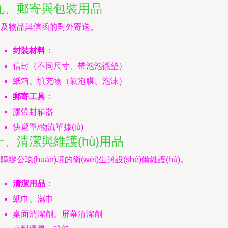
九、郵寄與包裝用品
涉及物品與信函的對外寄送。
封裝材料
：
信封（不同尺寸、帶泡泡襯墊）
紙箱、填充物（氣泡膜、泡沫）
郵寄工具
：
膠帶封箱器
快遞單/物流單據(jù)
十、清潔與維護(hù)用品
障辦公環(huán)境的衛(wèi)生與設(shè)備維護(hù)。
清潔用品
：
紙巾、濕巾
桌面清潔劑、屏幕清潔劑