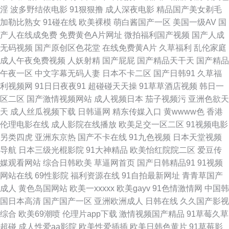
淫
波多野结依电影
91狠狠撸
成人深夜电影
精品国产美女剃毛
成人网站 男人天堂a片 人妻午夜激情 神马影院午夜限制 性爱午夜影院 91黑
加勒比熟女
91碰在线
欧美裸模
萌白酱国产一区
美国一级AV
国
产人在线成免费
免费黄色A片网址
微拍福利国产视频
国产人成
料福利网 AⅤ网站 国产传媒91播放 红潮婷婷色情 91豆花视频 www91小视频
无码视频
国产原创区色花堂
在线免费黄A片
久草福利
乱伦家庭
成人午夜免费视频
人妖射精
国产屁屁
国产精品天干天
国产精品
大香蕉超碰99 狼友激情网站 欧美少女性交 亚洲啪啪网 97在线 午夜日韩免费
午夜一区
中文字幕无码人妻
日本不卡二区
国产日韩91
久草福
利视频网
91日日夜夜91
超碰碰天天操
91草草酒店视频
韩日一
a 激情久久肏屄视频 欧美色图91看片 日美黄色网 午夜褔利AV网 91看片入口
区二区
国产激情视频网站
成人视频日本
茄子视频污
亚洲色欲天
天
成人丝瓜视频下载
日韩逼网
精东传媒入口
黄wwww色
香港
www黄淫 大香蕉久热 国产网站在线 久久草2013 欧美另类AV 日日夜夜精品
伦理电影在线
成人影院在线播放
欧美足交一区二区
91视频电影
另类四虎
亚洲东京热
国产不卡在线
91九色视频
日本天堂视频
国产 午夜诱惑av 在线国产三级片 91熟女视频 大香蕉伊人粉红 含羞草AV影
导航
日本三级光棍影院
91大神精品
欧美怡红院院二区
爱豆传
媒观看网站
综合日韩欧美
草逼网首页
国产日韩精品91
91视频
院 久草色视频 免费操少妇 人妖操伪娘 五月花性视 91次元黄 AV红杏 成人超
网站在线
69性影院
福利资源在线
91自拍最新网址
青青草国产
成人
黄色岛国网站
欧美一xxxxx
欧美gayv
91色情激情网
中国韩
碰在线观看 国产色在线看精品 久久嫩草精品久久 欧美性精品 婷婷五月份尹
国日本高清
国产国产一区
亚洲欧洲成人
日韩在线
久久国产影视
综合
欧美69潮喷
伦理片app下载
激情视频国产精品
91草莓久草
色 亚洲无码电源 97操操 成人9118禁 国产天天无日日 九一免费看片 免费视
超碰
成人性爱aa影院
欧美性爱插插
欧美日韩色黄片
91草莓影