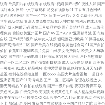
观看
欧美图片在线观看
在线观看h视频
国产a级0
变性人妖
国产
欧美成人精品 性爱射精福利社 91日韩区 成人片大香蕉 东方色图一区二区 老
福利永久
日韩中文字幕观看
足交在线播放91
丁香五月色网站
黄色3级抢网站
国产一区二区
日本一级婬片
久久免费手机视频
湿机午夜网 高清播放一区二区 欧美另类丝袜自拍 亚洲元码 97精品国产 91性
学生妹Av网站
亚洲人成免费网站
91大神自拍
福利片在线观看
国产成人内射无码
激情五月极品婷婷
国产剧情精品
成人三级伦
情 伊人香集Av 丝袜第一页在线 熟女色福利导航 欧美色网导航 欧美另类TV
理免费
偷怕欧美亚州图片
国产AV国产AV
97亚洲精华液
国内精
自线
国产精品3级片
成年女人视频
狠狠撸亚洲欧美
91操碰在线
韩欧美日久 老司机福利天堂 日本叉叉叉成人片 国产精品爰搞 欧美剧在线观
国产高清精品二区
国产欧美在线视频
欧美色综合网
91国产自拍
偷拍
香蕉911
花蝴蝶看片免费
白丝美女免费网站
欧美女人与动
看 男人色导航 日韩三级啪啪 午夜黄色电影 日本呀V在线观看 欧美人妖出精
物交
国产精品无码电影
91插插库
97超碰大香蕉
户外自慰影院
国产一区二区二区
国产偷窥盗摄视频
成人动漫网站观看
欧美第
汇编 五月婷婷六月花 午夜成人天堂 日韩成人网站 狼友福利电影 国产91精品
一页夜夜
91成人精品视频
蜜桃爱爱视频
乱伦熟女五月天
91香
蕉视
福利在线视频直播
一区xxxxx
岛国大片免费视频
一道日本
探花 97资源视频总站 最新超碰午夜网站 三级四级毛片 美女足交网站 福利小
亚洲香蕉
国产91高清精品
国产一区二区福利
伦理在线播放
人
妻无码精品
91自拍在线观看
国产一级片内射
夜夜骑青青草
欧
视频 91夜色69 香蕉网站入口 午夜色先锋 人妻熟女在线网址 婷婷色人网 亚
美色图人妻
在线免费欧美视频
免费黄色毛片
成人精品无码视频
欧美午夜极品
性欧美ⅩⅩⅩⅩ乱
欧美色色六月天
91影视网
午夜伦
洲欧美日韩簧片 91久久久 A级片导航 大香蕉伊av 国产淫秽网视频 精品久久
不卡
加勒比性爱网
青草国产在线视频
亚洲国产精品导航
欧美色