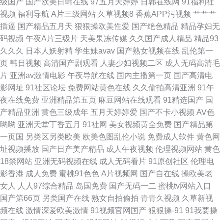
级国产
国产欧美日韩在线
97五月天婷婷
日韩在线网
91福利社
视频
福利导航
A片三级网站
久草视频8
香蕉APP污视频
艹艹艹
国产丝袜看片 日本不卡不卡不卡 足交视频网址在线 成人性爱自拍
插逼
国产精品五月天
狠狠操欧美性爱
国产绝色精品
精品孕妇无
码视频
午夜A片三级片
天美果冻传媒
久久国产成人精品
精品93
久久久
日本人妖射精
学生妹avav
国产熟女视频在线
乱伦第一
页
韩日视频
高清国产剧观看
人妻少妇视频二区
成人无码高清毛
片
亚洲av激情电影
午夜导航在线
国内主播第一页
国产高清电
影网址
91社区论坛
免费网站黄色在线
久久偷拍高清亚洲
91午
夜在线免费
亚洲精品第五页
麻豆网站在线观看
91精选国产
国
产精品亚洲
黄色三级成年
五月天婷婷爱
国产不卡小视频
AV色
哟哟
亚洲天堂丁香五月
91社网
美女视频黄全免费
国产精品第
一页国
另类区另类欧美
欧美色图乱伦小说
免费成人软件
黄色网
址视频播放
国产日产美产精品
成人午夜视频
伦理视频网站
黄色
18禁网站
亚洲无码视频在线
成人无码看片
91原创社区
伦理电
影香港
成人免费
蜜桃91色色
A片视频网
国产自在线
操欧美老
女人
人人97综合精品
岛国免费
国产无码一二
蜜桃tv网站入口
国产第66页
另类国产在线
熟女自拍偷拍
青青久视频
久草新视
频在线
激情深爱欧美激情
91视频官网国产
狠狠操-91
91我要操