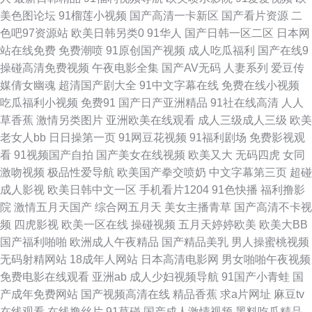
美色图论坛
91榴莲小视频
国产高清一卡新区
国产看片资源
二
区 黄色色婷婷网站 女优AV导航 日韩欧美黄色 亚洲人成看片网址 97三级片
色吧97资源站
欧美日韩另类0
91华人
国产日韩一区二区
日本网
站在线免费
免费潮喷
91原创国产视频
成人吃瓜福利
国产在线9
网 豆花影视av在线 九一社一至36 欧美在线电影群P 天天干天天添 自慰黄色
操碰高清免费视频
午夜电影全集
国产AV无码
人妻系列
爱豆传
媒倩女幽魂
超清国产剧大全
91中文字幕在线
免费在线小视频
在线看 99成人 国产91白丝 久草欧美性爱 人妖伪娘专区 亚洲乱纶 91午夜电
吃瓜福利小视频
免费91
国产日产亚洲精品
91社在线高清
人人
草香蕉
激情另类图片
亚洲欧美在线观看
成人三级成人三级
欧美
影 成人91tv 含羞草麻豆污 伦理剧影院 日韩国产在线视频 亚洲伦理四区在线
老女人bb
日日操第一页
91网豆花视频
91福利剧场
免费影视观
看
91视频国产自拍
国产美女在线视频
欧美又大
无码四虎
女同
www啪啪草 国产黄色高清网站 麻豆精品md 日韩你懂得 亚洲色情AV导航 97
激吻视频
极品性爱导航
欧美国产拳交喷奶
中文字幕第三页
超碰
成人影视
欧美日韩中文一区
手机看片1204
91色快播
福利撸影
草草 东方成人AV无码 九九黄色片性爱 欧美亚综合另类 天美九一 自拍第39
院
激情五月天国产
综合网五月天
美女主播青草
国产高清不卡视
频
四虎影视
欧美一区在线
操碰视频
五月天婷婷欧美
欧美大BB
页 波多野吉依 国产午夜免费 91白虎 欧美啪啪91 亚洲成人免费电影 97精品
国产福利啪啪
欧洲成人午夜精品
国产精品美乳
男人操蜜桃视频
无码射精网站
18成年人网站
日本高清电影网
男女啪啪午夜视频
影视 福利社五月天 久久爱导航 日本伦理三区 性交美女 AV国产网址 国产嫩
免费电影在线观看
亚洲ab
成人少妇视频导航
91国产小青蛙
国
产成年免费网站
国产视频高清在线
精品香蕉
求a片网址
麻豆tv
草影院久久 蜜桃麻豆久久 三级网站大全 自拍视频五区 www91爱爱 国产乱
在线观看
在线撸丝片
91草碰
国产成人激情视频
黑料吃瓜精品