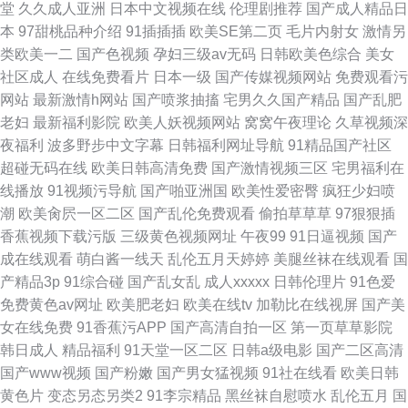
堂
久久成人亚洲
日本中文视频在线
伦理剧推荐
国产成人精品日
本
97甜桃品种介绍
91插插插
欧美SE第二页
毛片内射女
激情另
类欧美一二
国产色视频
孕妇三级av无码
日韩欧美色综合
美女
社区成人
在线免费看片
日本一级
国产传媒视频网站
免费观看污
网站
最新激情h网站
国产喷浆抽搐
宅男久久国产精品
国产乱肥
老妇
最新福利影院
欧美人妖视频网站
窝窝午夜理论
久草视频深
夜福利
波多野步中文字幕
日韩福利网址导航
91精品国产社区
超碰无码在线
欧美日韩高清免费
国产激情视频三区
宅男福利在
线播放
91视频污导航
国产啪亚洲国
欧美性爱密臀
疯狂少妇喷
潮
欧美肏屄一区二区
国产乱伦免费观看
偷拍草草草
97狠狠插
香蕉视频下载污版
三级黄色视频网址
午夜99
91日逼视频
国产
成在线观看
萌白酱一线天
乱伦五月天婷婷
美腿丝袜在线观看
国
产精品3p
91综合碰
国产乱女乱
成人xxxxx
日韩伦理片
91色爱
免费黄色av网址
欧美肥老妇
欧美在线tv
加勒比在线视屏
国产美
女在线免费
91香蕉污APP
国产高清自拍一区
第一页草草影院
韩日成人
精品福利
91天堂一区二区
日韩a级电影
国产二区高清
国产www视频
国产粉嫩
国产男女猛视频
91社在线看
欧美日韩
黄色片
变态另态另类2
91李宗精品
黑丝袜自慰喷水
乱伦五月
国