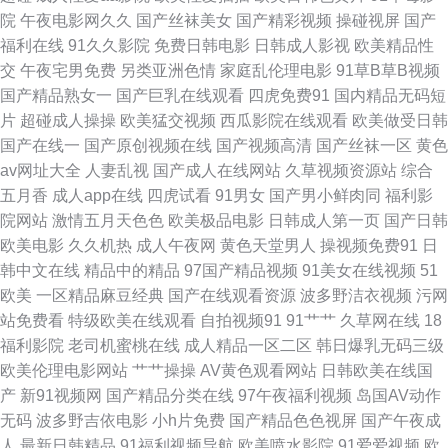
院
午夜电影网久久
国产丝袜美女
国产精彩视频
操碰视屏
国产
频无码专区 91精品一区 白丝后入屁内射 东京热AV综合网 含羞草porn 另类
福利在线
91久久影院
免费日韩电影
日韩成人影视
欧美精品性
交
午夜宅男免费
另类亚洲色情
家庭乱伦理电影
91草B草B视频
欧美人l 人妖另类 天天干天天日 亚洲色图2P 91黑丝在线 97视频8 国产传媒A
国产精品熟女一
国产巨乳在线观看
四虎免费91
国内精品无码短
片
超碰成人操操
欧美猛交视频
西瓜影院在线观看
欧美做受日韩
片 久草热久久 欧美色日 日韩色色影院 亚洲变态另类导航 91熟女热 超碰草
国产在线一
国产原创视频在线
国产视频高清
国产丝袜一区
黄色
av网址大全
人妻乱视
国产成人在线网站
久草视频资源站
综合
碰 国产肛交在线视频 久久婷婷国产综合 人妖另类 午夜剧场999 91干逼精品
五月香
成人app在线
四虎试看
91男女
国产男小鲜肉同
福利影
院网站
激情五月天色色
欧美极品电影
日韩成人第一页
国产日韩
wwwc超碰 国产韩日精品黄色 免费的肏屄网址 日韩免费观看一级 午夜影院
欧美电影
久久机热
成人午夜网
黄色天堂男人
操视频免费91
日
韩中文在线
精品中的精品
97国产精品视频
91美女在线视频
51
操 91视频精品网站 操逼日本美女 韩国无码片 欧美成人AB 日韩五码网站 亚
欧美
一区精品麻豆经典
国产在线观看资源
波多野洁衣视频
污网
站免费看
特级欧美在线观看
自拍视频91
91艹艹
久草网在线
18
洲国产欧美另类 97超碰超碰窝窝 超碰在线公开免费 国语狠狠干 美女巨乳被
福利影院
老司机蜜桃在线
成人精品一区二区
韩日爆乳无码三级
欧美伦理电影网站
艹艹操操
AV黄色观看网站
日韩欧美在线国
后入 日韩性爱网址 亚洲色淫网 91在线视频导航 超碰碰少妇 国产视频九区
产
新91视频网
国产精品分类在线
97午夜福利视频
岛国AV动作
无码
波多野吉依电影
小h片免费
国产精品色色视屏
国产午夜成
欧美A片网址 三级视频国产 影音无码Av网 97超碰在线精品 成人中文字幕一
人
最新日韩精品
91福利视频导航
欧美喷水影院
91爱爱视频
欧