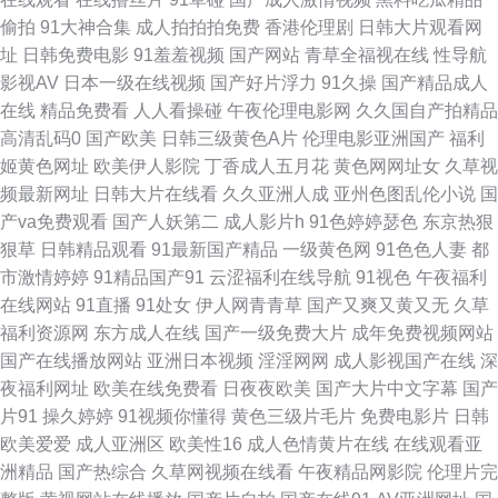
偷拍
91大神合集
成人拍拍拍免费
香港伦理剧
日韩大片观看网
码一区 美女夜色黄 日韩一页 中文字幕日韩电影 超碰coan人妻 韩日无码视频
址
日韩免费电影
91羞羞视频
国产网站
青草全福视在线
性导航
影视AV
日本一级在线视频
国产好片浮力
91久操
国产精品成人
欧美人妖丝袜 51自拍网 国内成人在线AⅤ 青草综合在线 91福利网站导航 国
在线
精品免费看
人人看操碰
午夜伦理电影网
久久国自产拍精品
高清乱码0
国产欧美
日韩三级黄色A片
伦理电影亚洲国产
福利
产日韩操逼 青青草肏屄视频 宅男影院 俺也去色色 韩国乳首中文 欧美乱轮另
姬黄色网址
欧美伊人影院
丁香成人五月花
黄色网网址女
久草视
频最新网址
日韩大片在线看
久久亚洲人成
亚州色图乱伦小说
国
类 天天天天艹 91国精产品 超碰成人性 韩国不卡a片 欧美久草 天堂av新地址
产va免费观看
国产人妖第二
成人影片h
91色婷婷瑟色
东京热狠
狠草
日韩精品观看
91最新国产精品
一级黄色网
91色色人妻
都
91蜜桃臀无码 成人午夜国产天堂 久久草狠狠爱 日本高清不卡网站 亚洲私人
市激情婷婷
91精品国产91
云涩福利在线导航
91视色
午夜福利
在线网站
91直播
91处女
伊人网青青草
国产又爽又黄又无
久草
影院 aV狼坛 国产精品伊人 欧美ⅤA在线播放 天天综合素质快播 91在线论坛
福利资源网
东方成人在线
国产一级免费大片
成年免费视频网站
国产在线播放网站
亚洲日本视频
淫淫网网
成人影视国产在线
深
国产TS网站 老司机亚洲福利 色色导航东京热 综合肏屄 爱豆传媒映视AV 海
夜福利网址
欧美在线免费看
日夜夜欧美
国产大片中文字幕
国产
片91
操久婷婷
91视频你懂得
黄色三级片毛片
免费电影片
日韩
角社区肏屄视频 欧美极度性交网 香蕉午夜影院 97人人操在线 国产A级无毛
欧美爱爱
成人亚洲区
欧美性16
成人色情黄片在线
在线观看亚
洲精品
国产热综合
久草网视频在线看
午夜精品网影院
伦理片完
男人影音黄总在线 婷婷四色超碰 91起操 豆花视频九一免费 玖玖男人资源站