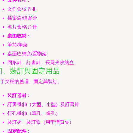
文件管理
：
文件盒/文件框
檔案袋/檔案盒
名片盒/名片冊
桌面收納
：
筆筒/筆架
桌面收納盒/置物架
回形針、訂書針、長尾夾收納盒
四、裝訂與固定用品
用于文檔的整理、固定與裝訂。
裝訂器材
：
訂書機(jī)（大型、小型）及訂書針
打孔機(jī)（單孔、多孔）
裝訂夾、裝訂條（用于活頁夾）
固定配件
：