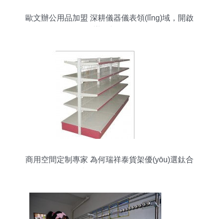
歐文辦公用品加盟 深耕儀器儀表領(lǐng)域，開啟
智能辦公新紀(jì)元
商用空間定制專家 為何瑞祥泰貨架優(yōu)選鈦合
金展柜與倉儲(chǔ)設(shè)備？