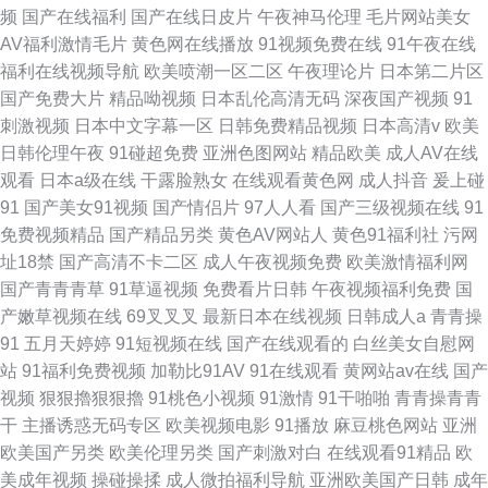
频
国产在线福利
国产在线日皮片
午夜神马伦理
毛片网站美女
AV福利激情毛片
黄色网在线播放
91视频免费在线
91午夜在线
福利在线视频导航
欧美喷潮一区二区
午夜理论片
日本第二片区
国产免费大片
精品呦视频
日本乱伦高清无码
深夜国产视频
91
刺激视频
日本中文字幕一区
日韩免费精品视频
日本高清v
欧美
日韩伦理午夜
91碰超免费
亚洲色图网站
精品欧美
成人AV在线
观看
日本a级在线
干露脸熟女
在线观看黄色网
成人抖音
爰上碰
91
国产美女91视频
国产情侣片
97人人看
国产三级视频在线
91
免费视频精品
国产精品另类
黄色AV网站人
黄色91福利社
污网
址18禁
国产高清不卡二区
成人午夜视频免费
欧美激情福利网
国产青青青草
91草逼视频
免费看片日韩
午夜视频福利免费
国
产嫩草视频在线
69叉叉叉
最新日本在线视频
日韩成人a
青青操
91
五月天婷婷
91短视频在线
国产在线观看的
白丝美女自慰网
站
91福利免费视频
加勒比91AV
91在线观看
黄网站av在线
国产
视频
狠狠擼狠狠擼
91桃色小视频
91激情
91干啪啪
青青操青青
干
主播诱惑无码专区
欧美视频电影
91播放
麻豆桃色网站
亚洲
欧美国产另类
欧美伦理另类
国产刺激对白
在线观看91精品
欧
美成年视频
操碰操揉
成人微拍福利导航
亚洲欧美国产日韩
成年