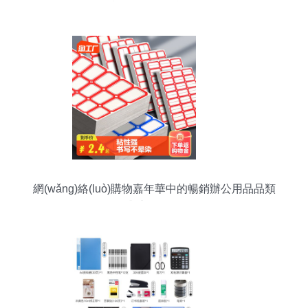
(shù)碼產(chǎn)品的合理預(yù)算
網(wǎng)絡(luò)購物嘉年華中的暢銷辦公用品品類
與市場分析