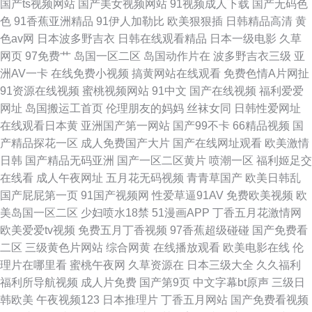
国产ts视频网站
国产美女视频网站
91视频成人下载
国产无码色
色
91香蕉亚洲精品
91伊人加勒比
欧美狠狠插
日韩精品高清
黄
色av网
日本波多野吉衣
日韩在线观看精品
日本一级电影
久草
网页
97免费艹
岛国一区二区
岛国动作片在
波多野吉衣三级
亚
洲AV一卡
在线免费小视频
搞黄网站在线观看
免费色情A片网扯
91资源在线视频
蜜桃视频网站
91中文
国产在线视频
福利爱爱
网址
岛国搬运工首页
伦理朋友的妈妈
丝袜女同
日韩性爱网址
在线观看日本黄
亚洲国产第一网站
国产99不卡
66精品视频
国
产精品探花一区
成人免费国产大片
国产在线网址观看
欧美激情
日韩
国产精品无码亚洲
国产一区二区黄片
喷潮一区
福利姬足交
在线看
成人午夜网址
五月花无码视频
青青草国产
欧美日韩乱
国产屁屁第一页
91国产视频网
性爱草逼91AV
免费欧美视频
欧
美岛国一区二区
少妇喷水18禁
51漫画APP
丁香五月花激情网
欧美爱爱tv视频
免费五月丁香视频
97香蕉超级碰碰
国产免费看
二区
三级黄色片网站
综合网黄
在线播放观看
欧美电影在线
伦
理片在哪里看
蜜桃午夜网
久草资源在
日本三级大全
久久福利
福利所导航视频
成人片免费
国产第9页
中文字幕bt原声
三级日
韩欧美
午夜视频123
日本推理片
丁香五月网站
国产免费看视频