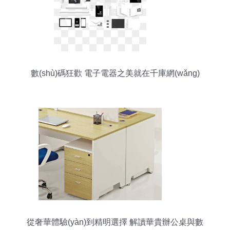
數(shù)碼狂歡 電子電器之美就在千庫網(wǎng)
從奢華體驗(yàn)到精明選擇 解讀華貴辦公桌與數