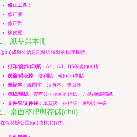
修正工具
：
修正液
修正帶
橡皮擦
二、紙品與本冊
(gòu)成辦公信息記錄與傳遞的物理載體。
打印/復(fù)印紙
：A4、A3、B5等規(guī)格
便簽/備忘錄
：便利貼、報(bào)事貼
筆記本
：線圈本、活頁本、硬面抄
信紙/稿紙
：帶有公司抬頭的信紙、方格/橫線稿紙
文件夾/文件袋
：單頁夾、抽桿夾、透明文件袋
三、桌面整理與存儲(chǔ)
在保持辦公區(qū)域整潔有序。