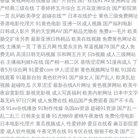
整版
黄视网站在线播放
国产片自拍
国产在线91
AV亚洲网址
国
产经典三级在线
丁香婷婷五月综合
五月花亚洲综合
国产影院第
日韩午夜成人网站 91少女 国产乱子伦精品 欧美色图色综合网 午夜五月天福
一页
乱码欧美孕交
超碰在线艹
日本在线护士
黄色三级免费网址
香港电影伦理片
91黄色电影
亚洲一区成人视频
国产福利电影
利 91在线视频 浮力操操比 另类av专区 丝袜视频 91快手网此 成人电影AV 青
日韩成人影片
男的天堂网AV
国产精品尤物在
免费a一毛片
欧美
肠交扩张另类
最新亚洲日韩精品
欧美在线视频
免费黄色网址在
青草色天堂 99公开超碰 精品国产日韩欧美 色中色第一社区 91免费视频黑丝
线
主播第一页
丁香五月网
性爱东京热
草逼视频78
国产成人免
费无码
高清日韩无码视频
宗和网五月天
日b视频
成人三级网站
成人在哪看片 久久肏你 日韩网址性网址 91超碰人人摸 豆花视频一区 免费观
在
主播福利姬h在线
国产精一精二区
基情涩涩网
51漫画成人
丁
香5月综合网
91爱爱com
伊人涩涩射
黄色视频网址导航
91国在
看黄大全 亚洲人成无码 日本高清不卡网站 91tv在线观看 大香蕉大香蕉蜜 欧
线观看
91最新自拍
黄色软件91
国产操女人
国产乱人
欧美乱欲
视频
超碰吃瓜
久草涩涩
最新在线A片网址
黄色视屏网站
欧美午
美成人a在线 亚洲福利二区 成人αⅴ免费 六月天AV 五月天色播 97久草热 韩
夜寂寞影院
新视觉影视
成人写真福利
欧美内射网址
日本中文字
幕无码
97日穴网
成人免费在线
精品国产免费观看
国产不卡高
国青草福利视频 日本高清视频网站 51国产视频 黑丝制服影院 偷拍AV搬运I
清
91av在线播放
91制作传媒
岛国av资源
超碰91资源
国产乱一
乱二乱三
日韩美女直播
91尤物69
蜜桃午夜激情
免费伦理电影
工 成人在线观看网址 欧美日韩色 伊人狼人综合 操日韩国B 久久肏屄影院 深
日本电影伦理片
黄瓜视频成人
性爱婷婷
爱豆在线看
麻豆影院爱
爱
成人软件视频
午夜宅男在线
91专区在线
狠狠干欧美
国产三
夜福利在线91 91网页入口免费 国产一二三四 三级AV网站 91巨炮视频在线