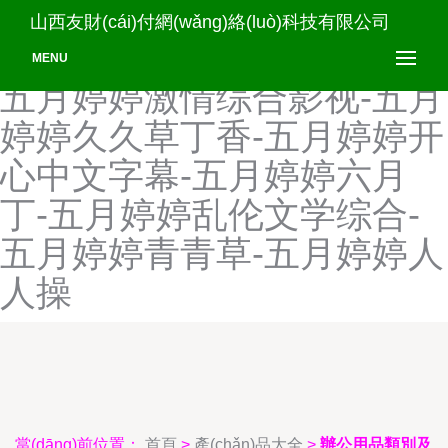
五月婷婷狠狠撸-五月婷婷激
山西友財(cái)付網(wǎng)絡(luò)科技有限公司
情射-五月婷婷激情综合网-
MENU
五月婷婷激情综合影视-五月
婷婷久久草丁香-五月婷婷开
心中文字幕-五月婷婷六月
丁-五月婷婷乱伦文学综合-
五月婷婷青青草-五月婷婷人
人操
當(dāng)前位置：
首頁
>
產(chǎn)品大全
>
辦公用品類別及