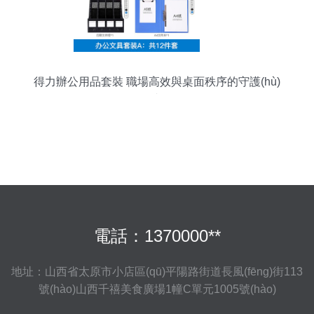
得力辦公用品套裝 職場高效與桌面秩序的守護(hù)
者
電話：1370000**
地址：山西省太原市小店區(qū)平陽路街道長風(fēng)街113
號(hào)山西千禧美食廣場1幢C單元1005號(hào)