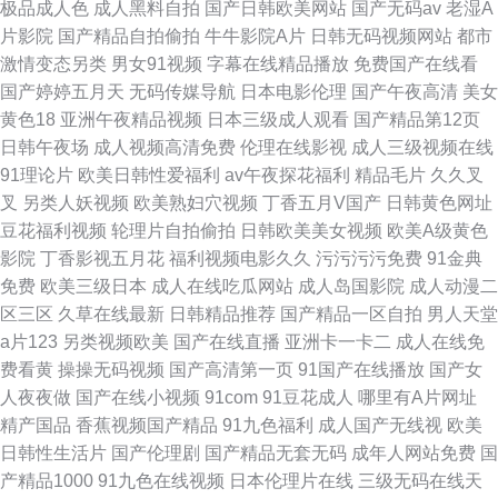
极品成人色
成人黑料自拍
国产日韩欧美网站
国产无码av
老湿A
片影院
国产精品自拍偷拍
牛牛影院A片
日韩无码视频网站
都市
激情变态另类
男女91视频
字幕在线精品播放
免费国产在线看
国产婷婷五月天
无码传媒导航
日本电影伦理
国产午夜高清
美女
黄色18
亚洲午夜精品视频
日本三级成人观看
国产精品第12页
日韩午夜场
成人视频高清免费
伦理在线影视
成人三级视频在线
91理论片
欧美日韩性爱福利
av午夜探花福利
精品毛片
久久叉
叉
另类人妖视频
欧美熟妇穴视频
丁香五月V国产
日韩黄色网址
豆花福利视频
轮理片自拍偷拍
日韩欧美美女视频
欧美A级黄色
影院
丁香影视五月花
福利视频电影久久
污污污污免费
91金典
免费
欧美三级日本
成人在线吃瓜网站
成人岛国影院
成人动漫二
区三区
久草在线最新
日韩精品推荐
国产精品一区自拍
男人天堂
a片123
另类视频欧美
国产在线直播
亚洲卡一卡二
成人在线免
费看黄
操操无码视频
国产高清第一页
91国产在线播放
国产女
人夜夜做
国产在线小视频
91com
91豆花成人
哪里有A片网址
精产国品
香蕉视频国产精品
91九色福利
成人国产无线视
欧美
日韩性生活片
国产伦理剧
国产精品无套无码
成年人网站免费
国
产精品1000
91九色在线视频
日本伦理片在线
三级无码在线天