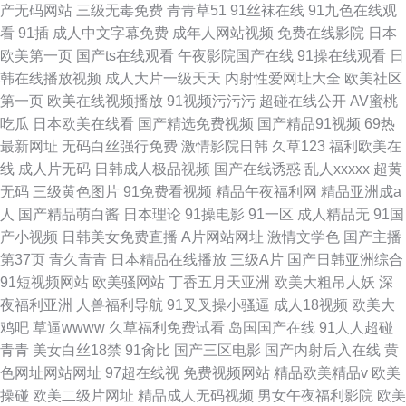
产无码网站
三级无毒免费
青青草51
91丝袜在线
91九色在线观
看
91插
成人中文字幕免费
成年人网站视频
免费在线影院
日本
欧美第一页
国产ts在线观看
午夜影院国产在线
91操在线观看
日
韩在线播放视频
成人大片一级天天
内射性爱网址大全
欧美社区
第一页
欧美在线视频播放
91视频污污污
超碰在线公开
AV蜜桃
吃瓜
日本欧美在线看
国产精选免费视频
国产精品91视频
69热
最新网址
无码白丝强行免费
激情影院日韩
久草123
福利欧美在
线
成人片无码
日韩成人极品视频
国产在线诱惑
乱人xxxxx
超黄
无码
三级黄色图片
91免费看视频
精品午夜福利网
精品亚洲成a
人
国产精品萌白酱
日本理论
91操电影
91一区
成人精品无
91国
产小视频
日韩美女免费直播
A片网站网址
激情文学色
国产主播
第37页
青久青青
日本精品在线播放
三级A片
国产日韩亚洲综合
91短视频网站
欧美骚网站
丁香五月天亚洲
欧美大粗吊人妖
深
夜福利亚洲
人兽福利导航
91叉叉操小骚逼
成人18视频
欧美大
鸡吧
草逼wwww
久草福利免费试看
岛国国产在线
91人人超碰
青青
美女白丝18禁
91肏比
国产三区电影
国产内射后入在线
黄
色网址网站网址
97超在线视
免费视频网站
精品欧美精品v
欧美
操碰
欧美二级片网址
精品成人无码视频
男女午夜福利影院
欧美