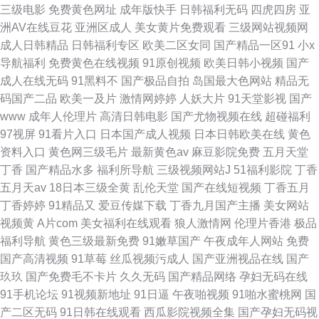
三级电影
免费黄色网址
成年版快手
日韩福利无码
四虎四房
亚
洲AV在线豆花
亚洲区成人
美女黄片免费观看
三级网站视频网
成人日韩精品
日韩福利专区
欧美二区女同
国产精品一区91
小x
导航福利
免费黄色在线视频
91原创视频
欧美日韩小视频
国产
成人在线无码
91黑料不
国产极品自拍
岛国最大色网站
精品无
码国产二品
欧美一及片
激情网婷婷
人妖大片
91天堂影视
国产
www
成年人伦理片
高清日韩电影
国产尤物视频在线
超碰福利
97视屏
91看片入口
日本国产成人视频
日本日韩欧美在线
黄色
资料入口
黄色网三级毛片
最新黄色av
麻豆影院免费
五月天堂
丁香
国产精品水多
福利所导航
三级视频网站J
51福利影院
丁香
五月天av
18日本三级全黄
乱伦天堂
国产在线短视频
丁香五月
丁香婷婷
91精品又
爱豆传媒下载
丁香九月国产主播
美女网站
视频黄
A片com
美女福利在线观看
狼人激情网
伦理片香港
极品
福利导航
黄色三级最新免费
91嫩草国产
午夜成年人网站
免费
国产高清视频
91草莓
丝瓜视频污成人
国产亚洲视品在线
国产
玖玖
国产免费毛不卡片
久久无码
国产精品网络
孕妇无码在线
91手机论坛
91视频新地址
91日逼
午夜啪视频
91啪水蜜桃网
国
产二区无码
91日韩在线观看
西瓜影院视频全集
国产孕妇无码视