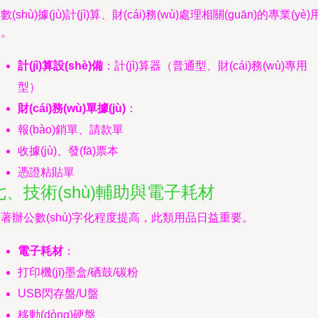
數(shù)據(jù)計(jì)算、財(cái)務(wù)處理相關(guān)的專業(yè)
品。
計(jì)算設(shè)備
：計(jì)算器（普通型、財(cái)務(wù)專用
型）
財(cái)務(wù)單據(jù)
：
報(bào)銷單、請款單
收據(jù)、發(fā)票本
憑證粘貼單
七、技術(shù)輔助與電子耗材
著辦公數(shù)字化程度提高，此類用品日益重要。
電子耗材
：
打印機(jī)墨盒/硒鼓/碳粉
USB閃存盤/U盤
移動(dòng)硬盤