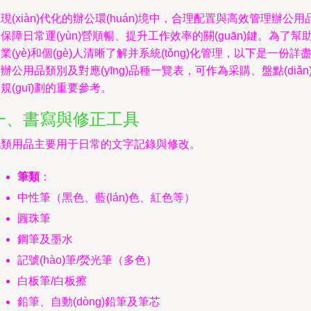
現(xiàn)代化的辦公環(huán)境中，合理配置與高效管理辦公用
保障日常運(yùn)營順暢、提升工作效率的關(guān)鍵。為了幫
業(yè)和個(gè)人清晰了解并系統(tǒng)化管理，以下是一份詳
辦公用品類別及對應(yīng)品種一覽表，可作為采購、盤點(diǎn
規(guī)劃的重要參考。
一、書寫與修正工具
此類用品主要用于日常的文字記錄與修改。
筆類
：
中性筆（黑色、藍(lán)色、紅色等）
圓珠筆
鋼筆及墨水
記號(hào)筆/熒光筆（多色）
白板筆/白板擦
鉛筆、自動(dòng)鉛筆及筆芯