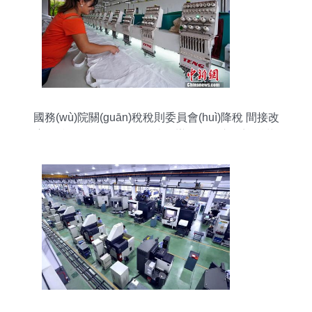
國務(wù)院關(guān)稅稅則委員會(huì)降稅 間接改
善國產(chǎn)品性價(jià)比，辦公用品市場迎變革