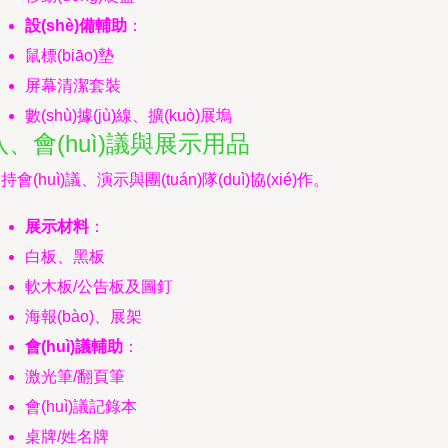
設(shè)備輔助
：
鼠標(biāo)墊
屏幕清潔套裝
數(shù)據(jù)線、擴(kuò)展塢
八、會(huì)議與展示用品
持會(huì)議、演示與團(tuán)隊(duì)協(xié)作。
展示材料
：
白板、黑板
軟木板/公告板及圖釘
海報(bào)、展架
會(huì)議輔助
：
激光筆/翻頁筆
會(huì)議記錄本
桌牌/姓名牌